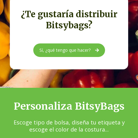
¿Te gustaría distribuir
Bitsybags?
Sí, ¿qué tengo que hacer?
Personaliza BitsyBags
Escoge tipo de bolsa, diseña tu etiqueta y
escoge el color de la costura...