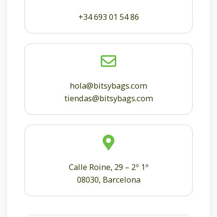
+34 693 01 54 86
hola@bitsybags.com
tiendas@bitsybags.com
Calle Roine, 29 – 2º 1º
08030, Barcelona
N