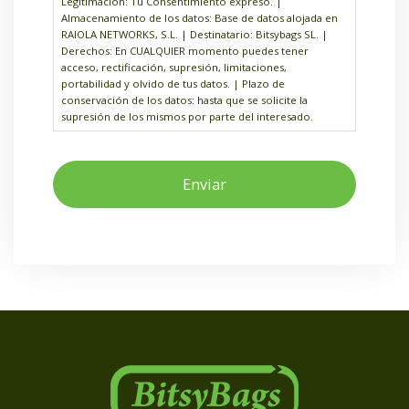
Legitimación: Tu Consentimiento expreso. |
m
Almacenamiento de los datos: Base de datos alojada en
i
RAIOLA NETWORKS, S.L. | Destinatario: Bitsybags SL. |
e
Derechos: En CUALQUIER momento puedes tener
n
acceso, rectificación, supresión, limitaciones,
portabilidad y olvido de tus datos. | Plazo de
t
conservación de los datos: hasta que se solicite la
o
supresión de los mismos por parte del interesado.
*