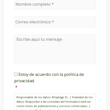
o
m
b
E
r
m
e
a
*
i
l
M
*
e
n
s
a
j
e
C
C
*
Estoy de acuerdo con la política de
A
o
privacidad.
P
n
*
T
s
C
e
H
n
Responsable de los datos: Bitsybags SL. | Finalidad de los
datos: Responder a las consultas del formulario web así
A
t
como envío de publicaciones y correos comerciales. |
i