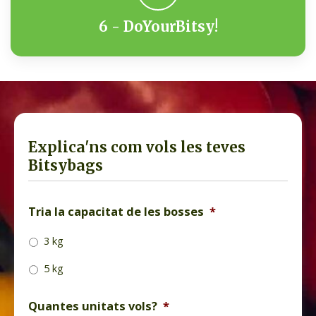
6 - DoYourBitsy!
Explica'ns com vols les teves
Bitsybags
Tria la capacitat de les bosses
*
3 kg
5 kg
Quantes unitats vols?
*