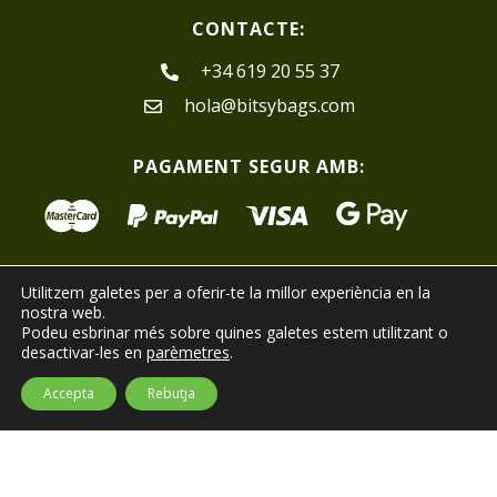
CONTACTE:
+34 619 20 55 37
hola@bitsybags.com
PAGAMENT SEGUR AMB:
Utilitzem galetes per a oferir-te la millor experiència en la
nostra web.
Podeu esbrinar més sobre quines galetes estem utilitzant o
Condicions de compra
Política de privacitat
desactivar-les en
parèmetres
.
Política de cookies
FAQs
Accepta
Rebutja
Copyright © 2018 - 2020 | BitsyBags S.L. — Fet amb molt
d'amor per
Catcommerce.cat