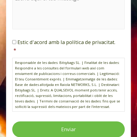
*
i
s
s
a
t
g
C
C
e
Estic d'acord amb la política de privacitat.
A
o
*
*
P
n
T
s
Responsable de les dades: Bitsybags SL. | Finalitat de les dades:
C
e
Respondre a les consultes del formulari web així com
H
n
enviament de publicacions i correus comercials. | Legitimació:
A
t
El teu Consentiment exprés. | Emmagatzematge de les dades:
i
Base de dades allotjada en Raiola NETWORKS, S.L. | Destinatari:
m
Bitsybags SL. | Drets: A QUALSEVOL moment pots tenir accés,
rectificació, supressió, limitacions, portabilitat i oblit de les
e
teves dades. | Termini de conservació de les dades: fins que se
n
sol·liciti la supressió dels mateixos per part de l'interessat.
t
*